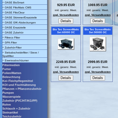
-
OASE BioSmart
929.95 EUR
1069.95 EUR
-
OASE FiltoMatic CWS
inkl. gesetz. Mwst.
inkl. gesetz. Mwst.
-
OASE FiltoClear
zzgl. Versandkosten
zzgl. Versandkosten
-
OASE Skimmer/Ersatzteile
-
OASE GfK-Abdeckungen
-
OASE Ersatzteile
Bio Tec ScreenMatic
Bio Tec ScreenMatic
-
Set 60000 OC
Set 90000 OC
OASE Zubehör
-
Filtreco Filter
-
GFK-Filter
-
Zubehör-Filter
-
Siebabscheidefilter / Sieve /
Spaltfilter
-
Eiweissabschäumer
2249.95 EUR
2999.95 EUR
Filtermedien
inkl. gesetz. Mwst.
inkl. gesetz. Mwst.
Futter
zzgl. Versandkosten
zzgl. Versandkosten
Folien/Matten
Beleuchtung
Koi-/Teichpflegemittel
KOI und Fischhälterung
Pflanzen + Pflanzenzubehör
Pumpen
Wasserspiele
Zubehör (PVC/HT/KG/PP)
Rohre
Schlauch + Zubehör
Steinartikel
Teichzubehör