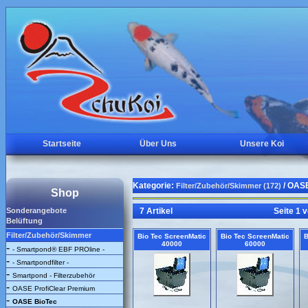
Startseite
Über Uns
Unsere Koi
Kategorie:
/ OASE
Filter/Zubehör/Skimmer (172)
Shop
Sonderangebote
7 Artikel
Seite 1 
Belüftung
Filter/Zubehör/Skimmer
Bio Tec ScreenMatic
Bio Tec ScreenMatic
B
40000
60000
-
- Smartpond® EBF PROline -
-
- Smartpondfilter -
-
Smartpond - Filterzubehör
-
OASE ProfiClear Premium
-
OASE BioTec