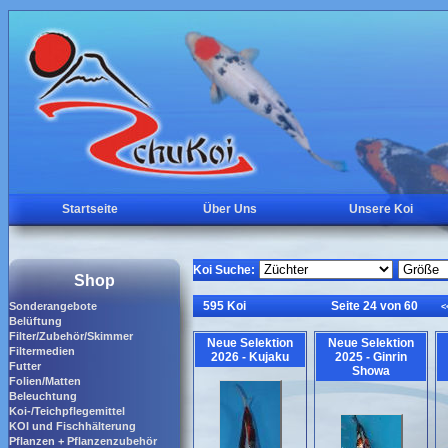
Startseite
Über Uns
Unsere Koi
Koi Suche:
Shop
595 Koi
Seite 24 von 60
Sonderangebote
<
Belüftung
Filter/Zubehör/Skimmer
Neue Selektion
Neue Selektion
Filtermedien
2026 - Kujaku
2025 - Ginrin
Futter
Showa
Folien/Matten
Beleuchtung
Koi-/Teichpflegemittel
KOI und Fischhälterung
Pflanzen + Pflanzenzubehör