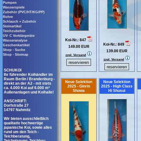
Pumpen
Wasserspiele
Zubehör (PVC/HT/KG/PP)
Rohre
Schlauch + Zubehör
Steinartikel
Teichzubehör
UV- C Vorklärgeräte
Koi-Nr.: 847
Wasseranalyse
Koi-Nr.: 849
Geschenkartikel
149.00 EUR
Shop - Suche
139.00 EUR
Shop - Sitemap
zzgl. Versand
zzgl. Versand
SCHUKOI
Ihr führender Koihändler im
Raum Berlin / Brandenburg -
Neue Selektion
Neue Selektion
direkt an der A2 - mit stets
2025 - Ginrin
2025 - High Class
ca. 4.000 Koi auf 6.000 m²
Showa
Hi Shusui
Außenanlagen und Koihalle!
ANSCHRIFT:
Dorfstraße 27
14797 Nahmitz
Wir bieten ausschließlich
qualitativ hochwertige
japanische Koi, sowie alles
rund um den Teich -
Teichberatung,
Teichplanung, Teichbau,