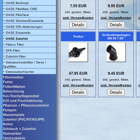
-
OASE BioSmart
7.55 EUR
9.95 EUR
-
OASE FiltoMatic CWS
inkl. gesetz. Mwst.
inkl. gesetz. Mwst.
-
OASE FiltoClear
zzgl. Versandkosten
zzgl. Versandkosten
-
OASE Skimmer/Ersatzteile
-
OASE GfK-Abdeckungen
-
OASE Ersatzteile
Verbindungsbogen
Tradux
-
DN 50 / 45°
OASE Zubehör
-
Filtreco Filter
-
GFK-Filter
-
Zubehör-Filter
-
Siebabscheidefilter / Sieve /
Spaltfilter
-
Eiweissabschäumer
47.95 EUR
9.45 EUR
Filtermedien
inkl. gesetz. Mwst.
inkl. gesetz. Mwst.
Futter
zzgl. Versandkosten
zzgl. Versandkosten
Folien/Matten
Beleuchtung
Koi-/Teichpflegemittel
KOI und Fischhälterung
Pflanzen + Pflanzenzubehör
Pumpen
Wasserspiele
Zubehör (PVC/HT/KG/PP)
Rohre
Schlauch + Zubehör
Steinartikel
Teichzubehör