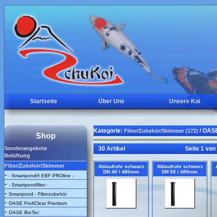
Startseite
Über Uns
Unsere Koi
Kategorie:
/ OASE
Filter/Zubehör/Skimmer (172)
Shop
Sonderangebote
30 Artikel
Seite 1 von
Belüftung
Filter/Zubehör/Skimmer
Ablaufrohr schwarz
Ablaufrohr schwarz
DN 40 / 480mm
DN 50 / 480mm
-
- Smartpond® EBF PROline -
-
- Smartpondfilter -
-
Smartpond - Filterzubehör
-
OASE ProfiClear Premium
-
OASE BioTec