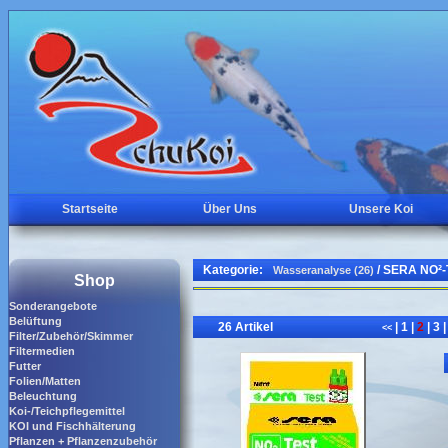
Startseite
Über Uns
Unsere Koi
Kategorie:
/ SERA NO²-Te
Wasseranalyse (26)
Shop
Sonderangebote
Belüftung
26 Artikel
|
1
|
2
|
3
|
<<
Filter/Zubehör/Skimmer
Filtermedien
Futter
Folien/Matten
Beleuchtung
Koi-/Teichpflegemittel
KOI und Fischhälterung
Pflanzen + Pflanzenzubehör