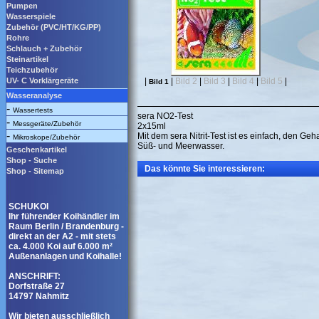
Pumpen
Wasserspiele
Zubehör (PVC/HT/KG/PP)
Rohre
Schlauch + Zubehör
Steinartikel
Teichzubehör
UV- C Vorklärgeräte
|
|
Bild 2
|
Bild 3
|
Bild 4
|
Bild 5
|
Bild 1
Wasseranalyse
-
Wassertests
sera NO2-Test
-
Messgeräte/Zubehör
2x15ml
-
Mit dem sera Nitrit-Test ist es einfach, den Ge
Mikroskope/Zubehör
Süß- und Meerwasser.
Geschenkartikel
Shop - Suche
Das könnte Sie interessieren:
Shop - Sitemap
SCHUKOI
Ihr führender Koihändler im
Raum Berlin / Brandenburg -
direkt an der A2 - mit stets
ca. 4.000 Koi auf 6.000 m²
Außenanlagen und Koihalle!
ANSCHRIFT:
Dorfstraße 27
14797 Nahmitz
Wir bieten ausschließlich