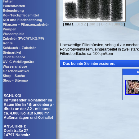
Futter
Folien/Matten
Beleuchtung
Koi-/Teichpflegemittel
KOI und Fischhälterung
|
|
Bild 2
|
Bild 3
|
Bild 4
|
Bild 5
|
Pflanzen + Pflanzenzubehör
Bild 1
Pumpen
Wasserspiele
Zubehör (PVC/HT/KG/PP)
Rohre
Hochwertige Filterbürsten, sehr gut zur mecha
Schlauch + Zubehör
Polypropylenfasern, eingearbeitet in zwei sta
Steinartikel
Filteroberfläche ca. 100qm/kbm
Teichzubehör
UV- C Vorklärgeräte
Das könnte Sie interessieren:
Wasseranalyse
Geschenkartikel
P
Shop - Suche
Shop - Sitemap
SCHUKOI
Ihr führender Koihändler im
Raum Berlin / Brandenburg -
direkt an der A2 - mit stets
ca. 4.000 Koi auf 6.000 m²
Außenanlagen und Koihalle!
ANSCHRIFT:
Dorfstraße 27
14797 Nahmitz