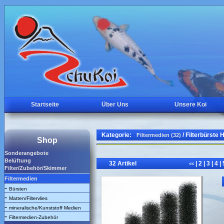
Startseite
Über Uns
Unsere Koi
Kategorie:
/ Filterbürste
Filtermedien (32)
Shop
Sonderangebote
Belüftung
32 Artikel
|
2
|
3
|
4
|
<<
Filter/Zubehör/Skimmer
Filtermedien
-
Bürsten
-
Matten/Filtervlies
-
mineralische/Kunststoff Medien
-
Filtermedien-Zubehör