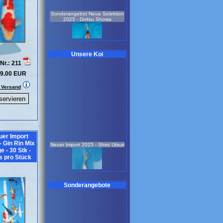
Sonderangebot Neue Selektion
2025 - Doitsu Showa
Unsere Koi
Nr.: 211
9.00 EUR
männlich
2,5 Jahre
. Versand
47 cm
Koi-Nr.: 638
229.00 EUR
Neue Selektion 2025 - Ginrin
Showa
uer Import
Neuer Import 2025 - Shiro Utsuri
- Gin Rin Mix
e - 30 Stk -
s pro Stück
Sonderangebote
2 Jahre
37 cm
Koi-Nr.: 611
179.00 EUR