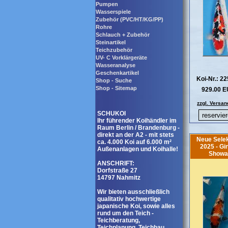
Pumpen
Wasserspiele
Zubehör (PVC/HT/KG/PP)
Rohre
Schlauch + Zubehör
Steinartikel
Teichzubehör
UV- C Vorklärgeräte
Wasseranalyse
Geschenkartikel
Koi-Nr.: 2
Shop - Suche
Shop - Sitemap
929.00 
zzgl. Versan
SCHUKOI
Ihr führender Koihändler im
Raum Berlin / Brandenburg -
direkt an der A2 - mit stets
Neue Selek
ca. 4.000 Koi auf 6.000 m²
2025 - Gi
Außenanlagen und Koihalle!
Showa
ANSCHRIFT:
Dorfstraße 27
14797 Nahmitz
Wir bieten ausschließlich
qualitativ hochwertige
japanische Koi, sowie alles
rund um den Teich -
Teichberatung,
Teichplanung, Teichbau,