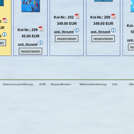
Koi-Nr.: 202
Koi-Nr.: 200
10
349.00 EUR
349.00 EUR
Koi-
EUR
Koi-Nr.: 209
zzgl. Versand
zzgl. Versand
5
d
45.00 EUR
zzgl
zzgl. Versand
Datenschutzerklärung
AGB
Versandkosten
Widerrufsbelehrung
Info
Hib