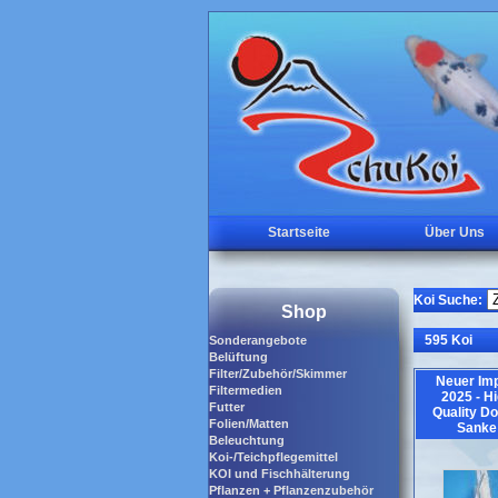
Startseite
Über Uns
Koi Suche:
Shop
595 Koi
Sonderangebote
Belüftung
Filter/Zubehör/Skimmer
Neuer Imp
Filtermedien
2025 - H
Futter
Quality Do
Folien/Matten
Sanke
Beleuchtung
Koi-/Teichpflegemittel
KOI und Fischhälterung
Pflanzen + Pflanzenzubehör