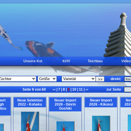
Unsere Koi
KHV
Teichbau
Video
direkt:
Seite 9 von 60
|
7
|
8
|
9
|
10
|
11
|
zur Seite
<<
>>
ort
Neue Selektion
Neuer Import
Neuer Import
Ne
igh
2022 - Kohaku
2026 - Ginrin
2026 - Kikusui
202
itsu
Goshiki