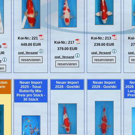
Koi-Nr.: 221
Koi-Nr.: 213
Koi-
Koi-Nr.: 217
449.00 EUR
239.00 EUR
27
25
379.00 EUR
EUR
zzgl. Versand
zzgl. Versand
zzgl
zzgl. Versand
d
tion
Neuer Import
Neuer Import
Neuer Import
Ne
nrin
2025 - Tosai
2026 - Goshiki
2026 - Goshiki
2026 
Butterfly Mix-
Larg
Preis pro Stück -
Prei
30 Stück