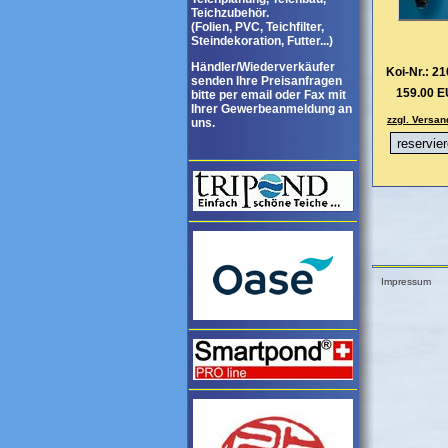
Teichzubehör.
(Folien, PVC, Teichfilter,
Steindekoration, Futter...)
Händler/Wiederverkäufer
Koi-Nr.: 2
senden Ihre Preisanfragen
159.00 
bitte per email oder Fax mit
Ihrer Gewerbeanmeldung an
zzgl. Versan
uns.
Impressum