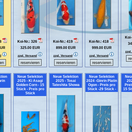
Koi-
28
Koi-Nr.: 326
Koi-Nr.: 419
Koi-Nr.: 418
34
EUR
325.00 EUR
899.00 EUR
999.00 EUR
zzgl
d
zzgl. Versand
zzgl. Versand
zzgl. Versand
tion
Neue Selektion
Neue Selektion
Neue Selektion
Neu
nrin
2025 - Ki Asagi
2025 - Tosai
2024 -Ginrin Platin
20
Golden Corn - 15
Tateshita Showa
Ogon - Preis pro
Prei
Stück - Preis pro
Stück -29 Stück -
15 St
Stück