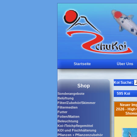
Startseite
Über Uns
Koi Suche:
Shop
595 Koi
Sonderangebote
Belüftung
Filter/Zubehör/Skimmer
Neuer Imp
Filtermedien
2026 - High
Futter
Showa
Folien/Matten
Beleuchtung
Koi-/Teichpflegemittel
KOI und Fischhälterung
Pflanzen + Pflanzenzubehör