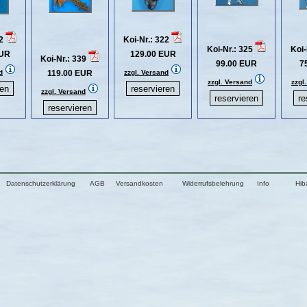
32
Koi-Nr.: 322
Koi-Nr.: 325
Koi-
EUR
129.00 EUR
Koi-Nr.: 339
99.00 EUR
7
d
119.00 EUR
zzgl. Versand
zzgl. Versand
zzgl
zzgl. Versand
Datenschutzerklärung
AGB
Versandkosten
Widerrufsbelehrung
Info
Hib