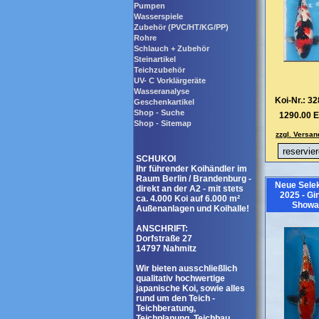
Pumpen
Wasserspiele
Zubehör (PVC/HT/KG/PP)
Rohre
Schlauch + Zubehör
Steinartikel
Teichzubehör
UV- C Vorklärgeräte
Wasseranalyse
Koi-Nr.: 3
Geschenkartikel
Shop - Suche
1290.00 
Shop - Sitemap
zzgl. Versan
SCHUKOI
Ihr führender Koihändler im
Raum Berlin / Brandenburg -
Neue Selek
direkt an der A2 - mit stets
2025 - Gi
ca. 4.000 Koi auf 6.000 m²
Showa
Außenanlagen und Koihalle!
ANSCHRIFT:
Dorfstraße 27
14797 Nahmitz
Wir bieten ausschließlich
qualitativ hochwertige
japanische Koi, sowie alles
rund um den Teich -
Teichberatung,
Teichplanung, Teichbau,