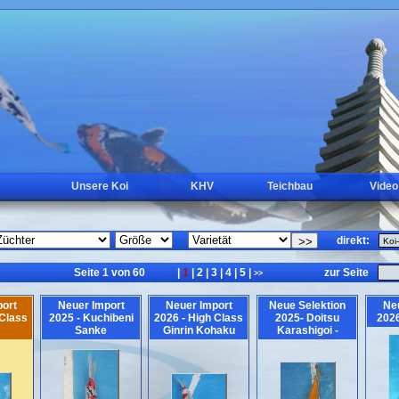
Unsere Koi
KHV
Teichbau
Video
direkt:
Seite 1 von 60
|
1
|
2
|
3
|
4
|
5
|
zur Seite
<<
>>
ort
Neuer Import
Neuer Import
Neue Selektion
Ne
 Class
2025 - Kuchibeni
2026 - High Class
2025- Doitsu
2026
Sanke
Ginrin Kohaku
Karashigoi -