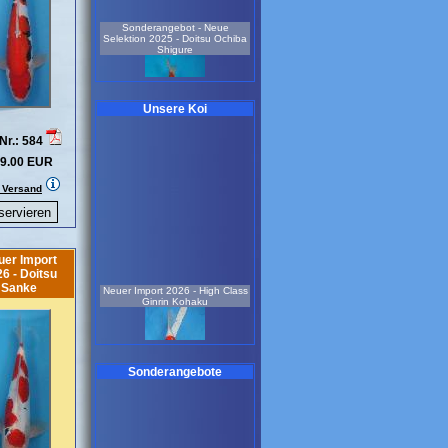
Sonderangebot - Neue
Selektion 2025 - Doitsu Ochiba
Shigure
Unsere Koi
Nr.: 584
9.00 EUR
weiblich
3 Jahre
. Versand
55 cm
Koi-Nr.: 925
199.00 EUR
Neue Selektion 2022 -
Sonderangebot-Ginrin Showa
uer Import
6 - Doitsu
Neuer Import 2026 - High Class
Sanke
Ginrin Kohaku
Sonderangebote
weiblich
7 Jahre
77 cm
weiblich
Koi-Nr.: 721
2 Jahre