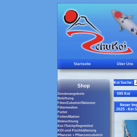
Startseite
Über Uns
Koi Suche:
Shop
595 Koi
Sonderangebote
Belüftung
Filter/Zubehör/Skimmer
Neuer Imp
Filtermedien
2025 - Kin 
Futter
Folien/Matten
Beleuchtung
Koi-/Teichpflegemittel
KOI und Fischhälterung
Pflanzen + Pflanzenzubehör