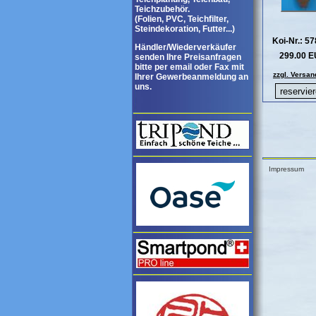
Teichzubehör.
(Folien, PVC, Teichfilter,
Steindekoration, Futter...)
Koi-Nr.: 5
Händler/Wiederverkäufer
299.00 
senden Ihre Preisanfragen
bitte per email oder Fax mit
zzgl. Versan
Ihrer Gewerbeanmeldung an
uns.
Impressum