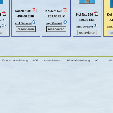
Koi-Nr.: 581
Koi-Nr.: 628
78
Koi-Nr.: 596
Koi-
499.00 EUR
239.00 EUR
EUR
339.00 EUR
23
zzgl. Versand
zzgl. Versand
d
zzgl. Versand
zzgl
Datenschutzerklärung
AGB
Versandkosten
Widerrufsbelehrung
Info
Hib