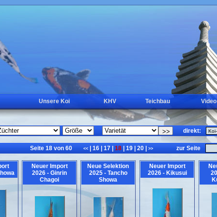
Unsere Koi
KHV
Teichbau
Video
direkt:
Seite 18 von 60
|
16
|
17
|
18
|
19
|
20
|
zur Seite
<<
>>
ort
Neuer Import
Neue Selektion
Neuer Import
Ne
Showa
2026 - Ginrin
2025 - Tancho
2026 - Kikusui
20
Chagoi
Showa
K