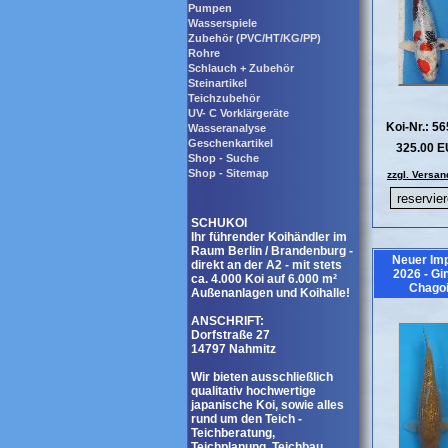
Pumpen
Wasserspiele
Zubehör (PVC/HT/KG/PP)
Rohre
Schlauch + Zubehör
Steinartikel
Teichzubehör
UV- C Vorklärgeräte
Koi-Nr.: 5
Wasseranalyse
Geschenkartikel
325.00 
Shop - Suche
Shop - Sitemap
zzgl. Versan
SCHUKOI
Ihr führender Koihändler im
Raum Berlin / Brandenburg -
Neuer Imp
direkt an der A2 - mit stets
2026 - Gi
ca. 4.000 Koi auf 6.000 m²
Chago
Außenanlagen und Koihalle!
ANSCHRIFT:
Dorfstraße 27
14797 Nahmitz
Wir bieten ausschließlich
qualitativ hochwertige
japanische Koi, sowie alles
rund um den Teich -
Teichberatung,
Teichplanung, Teichbau,