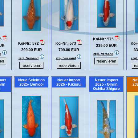
65
Koi-Nr.: 575
Koi-Nr.: 572
Koi-Nr.: 573
Koi-
EUR
239.00 EUR
299.00 EUR
799.00 EUR
33
d
zzgl. Versand
zzgl. Versand
zzgl. Versand
zzgl
ort
Neue Selektion
Neuer Import
Neuer Import
Ne
nrin
2025- Benigoi
2026 - Kikusui
2025 - Ginrin
202
i
Ochiba Shigure