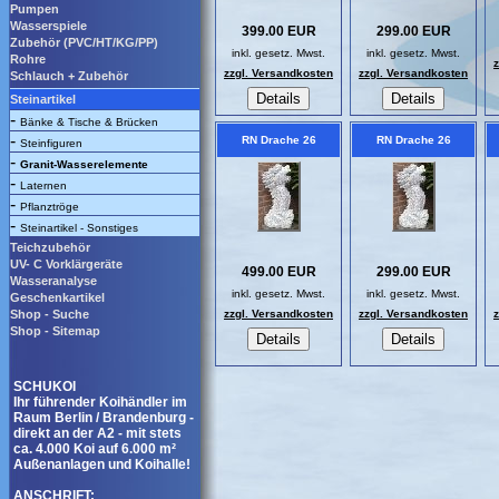
Pumpen
Wasserspiele
399.00 EUR
299.00 EUR
Zubehör (PVC/HT/KG/PP)
inkl. gesetz. Mwst.
inkl. gesetz. Mwst.
Rohre
zzgl. Versandkosten
zzgl. Versandkosten
Schlauch + Zubehör
Steinartikel
-
Bänke & Tische & Brücken
-
RN Drache 26
RN Drache 26
Steinfiguren
-
Granit-Wasserelemente
-
Laternen
-
Pflanztröge
-
Steinartikel - Sonstiges
Teichzubehör
UV- C Vorklärgeräte
499.00 EUR
299.00 EUR
Wasseranalyse
inkl. gesetz. Mwst.
inkl. gesetz. Mwst.
Geschenkartikel
Shop - Suche
zzgl. Versandkosten
zzgl. Versandkosten
Shop - Sitemap
SCHUKOI
Ihr führender Koihändler im
Raum Berlin / Brandenburg -
direkt an der A2 - mit stets
ca. 4.000 Koi auf 6.000 m²
Außenanlagen und Koihalle!
ANSCHRIFT: