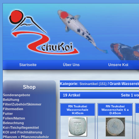
Startseite
Über Uns
Unsere Koi
Kategorie:
/ Granit-Wasserel
Steinartikel (151)
Shop
Sonderangebote
19 Artikel
Seite 1 vo
Belüftung
Filter/Zubehör/Skimmer
RN Tsukubai
RN Tsukubai
Filtermedien
Wasserschale
Wasserschale 6 a
H:45cm
D:45cm
Futter
Folien/Matten
Beleuchtung
Koi-/Teichpflegemittel
KOI und Fischhälterung
Pflanzen + Pflanzenzubehör