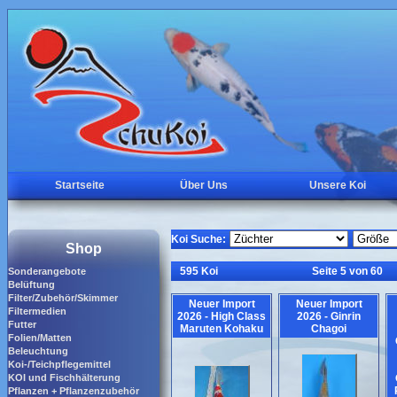
Startseite
Über Uns
Unsere Koi
Koi Suche:
Shop
595 Koi
Seite 5 von 60
Sonderangebote
Belüftung
Filter/Zubehör/Skimmer
Neuer Import
Neuer Import
Filtermedien
2026 - High Class
2026 - Ginrin
Futter
Maruten Kohaku
Chagoi
Folien/Matten
Beleuchtung
Koi-/Teichpflegemittel
KOI und Fischhälterung
Pflanzen + Pflanzenzubehör