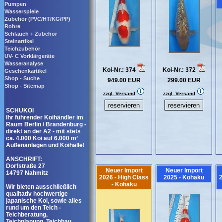
Pumpen
Wasserspiele
Zubehör (PVC/HT/KG/PP)
Rohre
Schlauch + Zubehör
Steinartikel
Teichzubehör
UV- C Vorklärgeräte
Wasseranalyse
Koi-Nr.: 374
Koi-Nr.: 372
Geschenkartikel
Shop - Suche
949.00 EUR
299.00 EUR
Shop - Sitemap
zzgl. Versand
zzgl. Versand
SCHUKOI
Ihr führender Koihändler im
Raum Berlin / Brandenburg -
direkt an der A2 - mit stets
ca. 4.000 Koi auf 6.000 m²
Außenanlagen und Koihalle!
ANSCHRIFT:
Dorfstraße 27
Neuer Import
Neuer Import
14797 Nahmitz
2026 - High Class
2025 - Kohaku
2
- Kohaku
Wir bieten ausschließlich
qualitativ hochwertige
japanische Koi, sowie alles
rund um den Teich -
Teichberatung,
Teichplanung, Teichbau,