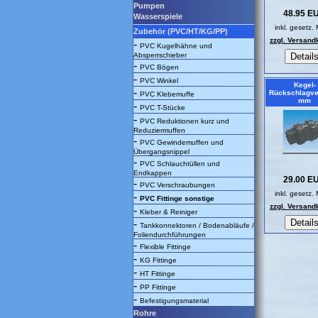
Pumpen
48.95 E
Wasserspiele
inkl. gesetz.
Zubehör (PVC/HT/KG/PP)
zzgl. Versand
-
PVC Kugelhähne und
Absperrschieber
-
PVC Bögen
-
PVC Winkel
Kegel-
-
Rückschlagven
PVC Klebemuffe
mm
-
PVC T-Stücke
-
PVC Reduktionen kurz und
Reduziermuffen
-
PVC Gewindemuffen und
Übergangsnippel
-
PVC Schlauchtüllen und
Endkappen
29.00 E
-
PVC Verschraubungen
inkl. gesetz.
-
PVC Fittinge sonstige
zzgl. Versand
-
Kleber & Reiniger
-
Tankkonnektoren / Bodenabläufe /
Foliendurchführungen
-
Flexible Fittinge
-
KG Fittinge
-
HT Fittinge
-
PP Fittinge
-
Befestigungsmaterial
Rohre