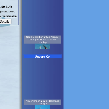
1.90 EUR
 gesetz. Mwst.
 Versandkosten
Neue Selektion 2024 Kujaku-
Preis pro Stück 15 Stück
vorrätig
Unsere Koi
1,5 Jahre
25- 35 cm
Koi-Nr.: 535
75.00 EUR
Sonderangebot - Neue
Selektion 2025 - Doitsu Ochiba
Shigure
Neuer Import 2026 - Hariwake
Tategoi