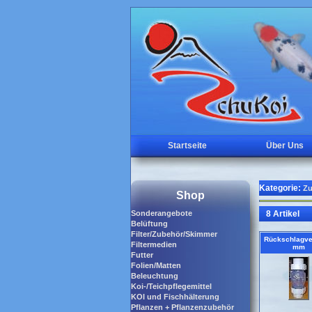
Startseite
Über Uns
Kategorie:
Zu
Shop
Sonderangebote
8 Artikel
Belüftung
Filter/Zubehör/Skimmer
Rückschlagven
Filtermedien
mm
Futter
Folien/Matten
Beleuchtung
Koi-/Teichpflegemittel
KOI und Fischhälterung
Pflanzen + Pflanzenzubehör