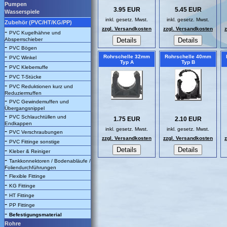
Pumpen
3.95 EUR
5.45 EUR
Wasserspiele
inkl. gesetz. Mwst.
inkl. gesetz. Mwst.
Zubehör (PVC/HT/KG/PP)
zzgl. Versandkosten
zzgl. Versandkosten
-
PVC Kugelhähne und
Absperrschieber
-
PVC Bögen
-
Rohrschelle 32mm
Rohrschelle 40mm
PVC Winkel
Typ A
Typ B
-
PVC Klebemuffe
-
PVC T-Stücke
-
PVC Reduktionen kurz und
Reduziermuffen
-
PVC Gewindemuffen und
Übergangsnippel
-
PVC Schlauchtüllen und
1.75 EUR
2.10 EUR
Endkappen
inkl. gesetz. Mwst.
inkl. gesetz. Mwst.
-
PVC Verschraubungen
zzgl. Versandkosten
zzgl. Versandkosten
-
PVC Fittinge sonstige
-
Kleber & Reiniger
-
Tankkonnektoren / Bodenabläufe /
Foliendurchführungen
-
Flexible Fittinge
-
KG Fittinge
-
HT Fittinge
-
PP Fittinge
-
Befestigungsmaterial
Rohre