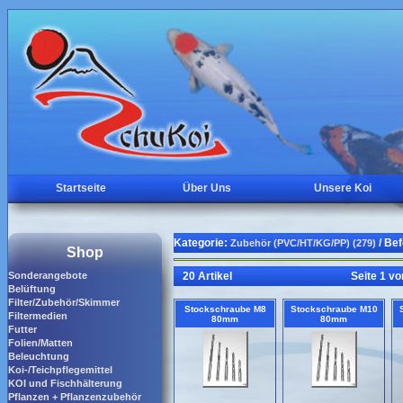
Startseite
Über Uns
Unsere Koi
Kategorie:
/ Bef
Zubehör (PVC/HT/KG/PP) (279)
Shop
Sonderangebote
20 Artikel
Seite 1 vo
Belüftung
Filter/Zubehör/Skimmer
Stockschraube M8
Stockschraube M10
Filtermedien
80mm
80mm
Futter
Folien/Matten
Beleuchtung
Koi-/Teichpflegemittel
KOI und Fischhälterung
Pflanzen + Pflanzenzubehör