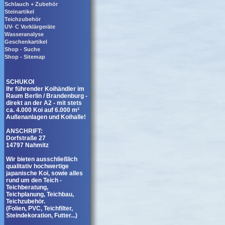
Schlauch + Zubehör
Steinartikel
Teichzubehör
UV- C Vorklärgeräte
Wasseranalyse
Geschenkartikel
Shop - Suche
Shop - Sitemap
SCHUKOI
Ihr führender Koihändler im
Raum Berlin / Brandenburg -
direkt an der A2 - mit stets
ca. 4.000 Koi auf 6.000 m²
Außenanlagen und Koihalle!
ANSCHRIFT:
Dorfstraße 27
14797 Nahmitz
Wir bieten ausschließlich
qualitativ hochwertige
japanische Koi, sowie alles
rund um den Teich -
Teichberatung,
Teichplanung, Teichbau,
Teichzubehör.
(Folien, PVC, Teichfilter,
Steindekoration, Futter...)