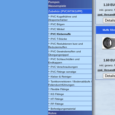
Pumpen
1.10 E
Wasserspiele
inkl. gesetz.
Zubehör (PVC/HT/KG/PP)
zzgl. Versand
-
PVC Kugelhähne und
Absperrschieber
-
PVC Bögen
-
PVC Winkel
Muffe 50
-
PVC Klebemuffe
-
PVC T-Stücke
-
PVC Reduktionen kurz und
Reduziermuffen
-
PVC Gewindemuffen und
Übergangsnippel
-
PVC Schlauchtüllen und
1.60 E
Endkappen
inkl. gesetz.
-
PVC Verschraubungen
zzgl. Versand
-
PVC Fittinge sonstige
-
Kleber & Reiniger
-
Tankkonnektoren / Bodenabläufe /
Foliendurchführungen
-
Flexible Fittinge
-
KG Fittinge
-
HT Fittinge
-
PP Fittinge
-
Befestigungsmaterial
Rohre