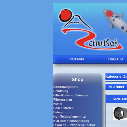
Startseite
Über Uns
Kategorie:
Zu
Shop
Sonderangebote
26 Artikel
Belüftung
Filter/Zubehör/Skimmer
Muffe 12
Filtermedien
Futter
Folien/Matten
Beleuchtung
Koi-/Teichpflegemittel
KOI und Fischhälterung
Pflanzen + Pflanzenzubehör