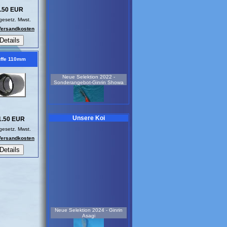
.50 EUR
 gesetz. Mwst.
 Versandkosten
ffe 110mm
Neue Selektion 2022 -
Sonderangebot-Ginrin Showa
Unsere Koi
1.50 EUR
 gesetz. Mwst.
 Versandkosten
weiblich
7 Jahre
77 cm
Koi-Nr.: 721
990.00 EUR
Sonderangebot - Neue
Selektion 2025 - Doitsu Ochiba
Neue Selektion 2024 - Ginrin
Shigure
Asagi