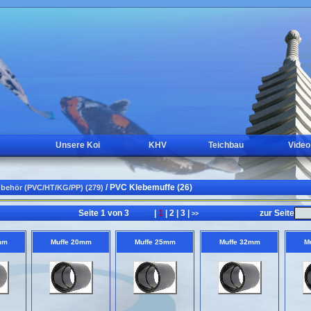
Unsere Koi
KHV
Teichbau
Video
/ PVC Klebemuffe (26)
behör (PVC/HT/KG/PP) (279)
Seite 1 von 3
|
1
|
2
|
3
|
zur Seite
<<
>>
mm
Muffe 20mm
Muffe 25mm
Muffe 32mm
M