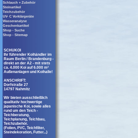
Schlauch + Zubehör
Steinartikel
Teichzubehör
UV- C Vorklärgeräte
Wasseranalyse
Geschenkartikel
Shop - Suche
Shop - Sitemap
SCHUKOI
Ihr führender Koihändler im
Raum Berlin / Brandenburg -
direkt an der A2 - mit stets
ca. 4.000 Koi auf 6.000 m²
Außenanlagen und Koihalle!
ANSCHRIFT:
Dorfstraße 27
14797 Nahmitz
Wir bieten ausschließlich
qualitativ hochwertige
japanische Koi, sowie alles
rund um den Teich -
Teichberatung,
Teichplanung, Teichbau,
Teichzubehör.
(Folien, PVC, Teichfilter,
Steindekoration, Futter...)