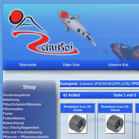
Startseite
Über Uns
Unsere Koi
Kategorie:
/ PV
Zubehör (PVC/HT/KG/PP) (279)
Shop
Sonderangebote
42 Artikel
Seite 1 von 5
Belüftung
Filter/Zubehör/Skimmer
Reduktion kurz 20-
Reduktion kurz 20-
Filtermedien
12mm
16mm
Futter
Folien/Matten
Beleuchtung
Koi-/Teichpflegemittel
KOI und Fischhälterung
Pflanzen + Pflanzenzubehör