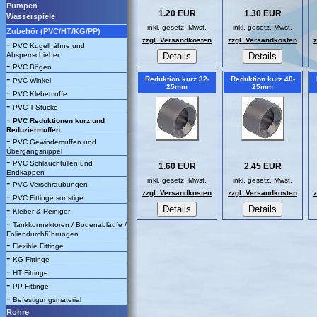
Pumpen
1.20 EUR
1.30 EUR
Wasserspiele
inkl. gesetz. Mwst.
inkl. gesetz. Mwst.
Zubehör (PVC/HT/KG/PP)
zzgl. Versandkosten
zzgl. Versandkosten
-
PVC Kugelhähne und
Absperrschieber
-
PVC Bögen
-
Reduktion kurz 32-
Reduktion kurz 40-
PVC Winkel
25mm
25mm
-
PVC Klebemuffe
-
PVC T-Stücke
-
PVC Reduktionen kurz und
Reduziermuffen
-
PVC Gewindemuffen und
Übergangsnippel
-
PVC Schlauchtüllen und
1.60 EUR
2.45 EUR
Endkappen
inkl. gesetz. Mwst.
inkl. gesetz. Mwst.
-
PVC Verschraubungen
zzgl. Versandkosten
zzgl. Versandkosten
-
PVC Fittinge sonstige
-
Kleber & Reiniger
-
Tankkonnektoren / Bodenabläufe /
Foliendurchführungen
-
Flexible Fittinge
-
KG Fittinge
-
HT Fittinge
-
PP Fittinge
-
Befestigungsmaterial
Rohre